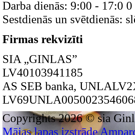
Darba dienās: 9:00 - 17:0 0
Sestdienās un svētdienās: sl
Firmas rekvizīti
SIA „GINLAS”
LV40103941185
AS SEB banka, UNLALV2
LV69UNLA005002354606
Copyrights 2026 © sia Ginl
Mājas lapas izstrāde Ampar