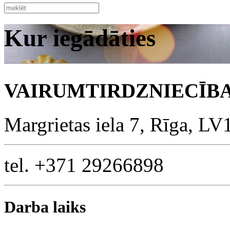
Kur iegādāties
VAIRUMTIRDZNIECĪB
This page can't l
Margrietas iela 7, Rīga, L
Do you own this web
tel. +371 29266898
Darba laiks