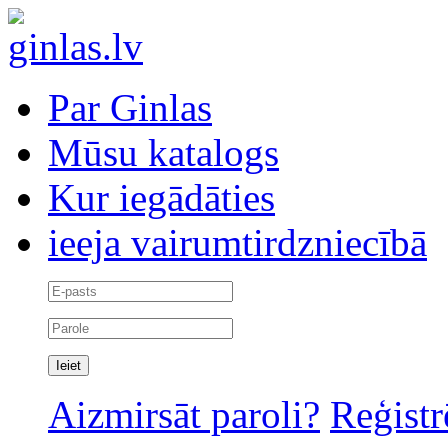
Par Ginlas
Mūsu katalogs
Kur iegādāties
ieeja vairumtirdzniecībā
Aizmirsāt paroli?
Reģistr