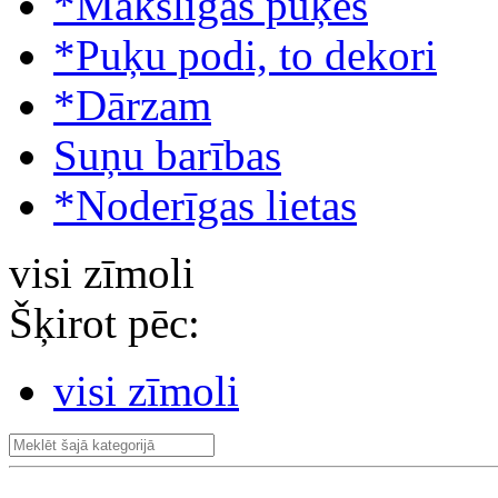
*Mākslīgās puķes
*Puķu podi, to dekori
*Dārzam
Suņu barības
*Noderīgas lietas
visi zīmoli
Šķirot pēc:
visi zīmoli