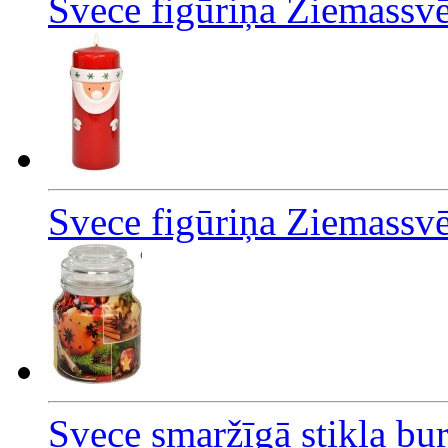
Svece figūriņa Ziemassvē
Svece figūriņa Ziemassvē
Svece smaržīgā stikla bu