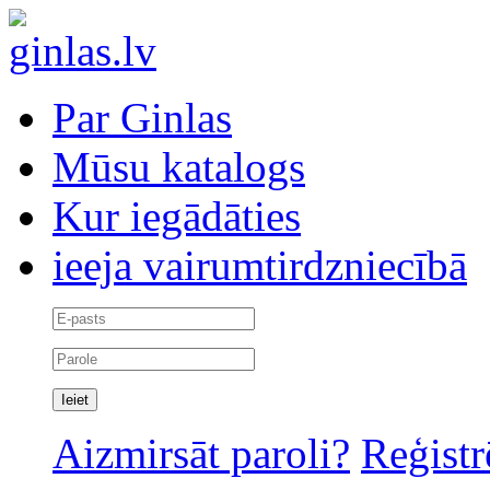
Par Ginlas
Mūsu katalogs
Kur iegādāties
ieeja vairumtirdzniecībā
Aizmirsāt paroli?
Reģistr