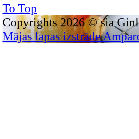
To Top
Copyrights 2026 © sia Ginl
Mājas lapas izstrāde Ampar