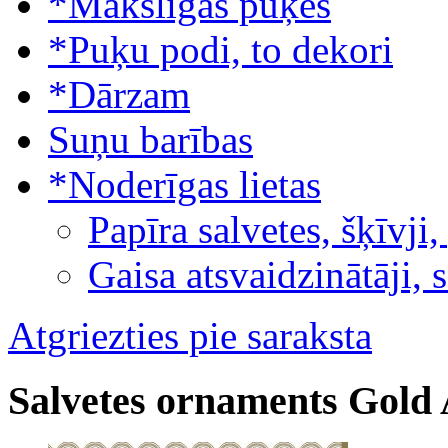
*Mākslīgās puķes
*Puķu podi, to dekori
*Dārzam
Suņu barības
*Noderīgas lietas
Papīra salvetes, šķīvji,
Gaisa atsvaidzinātāji, 
Atgriezties pie saraksta
Salvetes ornaments Gold 