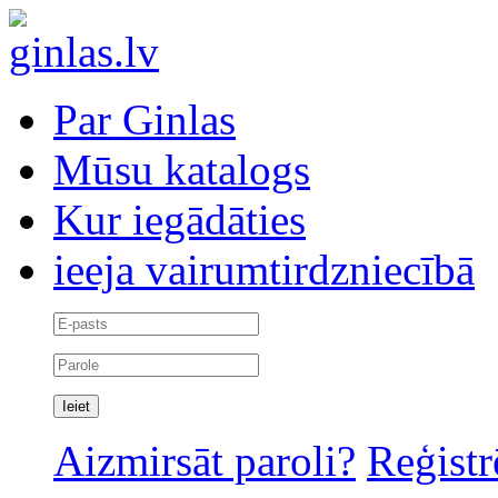
Par Ginlas
Mūsu katalogs
Kur iegādāties
ieeja vairumtirdzniecībā
Aizmirsāt paroli?
Reģistr