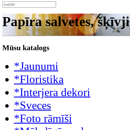
Papīra salvetes, šķīvji
Mūsu katalogs
*Jaunumi
*Floristika
*Interjera dekori
*Sveces
*Foto rāmīši