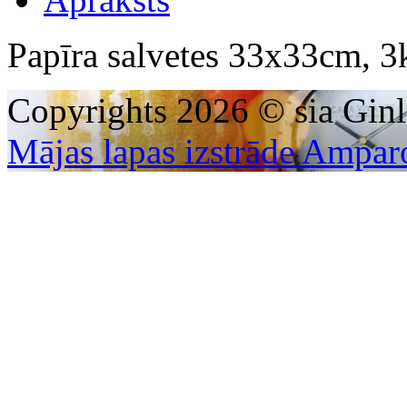
Papīra salvetes 33x33cm, 3k
Copyrights 2026 © sia Ginl
Mājas lapas izstrāde Ampar