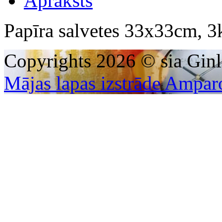
Apraksts
Papīra salvetes 33x33cm, 3k
Copyrights 2026 © sia Ginl
Mājas lapas izstrāde Ampar