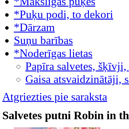
*Mākslīgās puķes
*Puķu podi, to dekori
*Dārzam
Suņu barības
*Noderīgas lietas
Papīra salvetes, šķīvji,
Gaisa atsvaidzinātāji, 
Atgriezties pie saraksta
Salvetes putni Robin in 