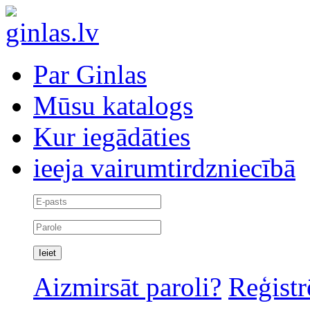
Par Ginlas
Mūsu katalogs
Kur iegādāties
ieeja vairumtirdzniecībā
Aizmirsāt paroli?
Reģistr