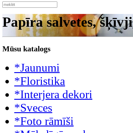
Papīra salvetes, šķīvji
Mūsu katalogs
*Jaunumi
*Floristika
*Interjera dekori
*Sveces
*Foto rāmīši