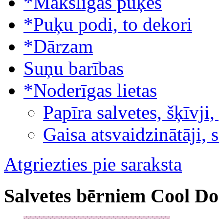
*Mākslīgās puķes
*Puķu podi, to dekori
*Dārzam
Suņu barības
*Noderīgas lietas
Papīra salvetes, šķīvji,
Gaisa atsvaidzinātāji, 
Atgriezties pie saraksta
Salvetes bērniem Cool Do