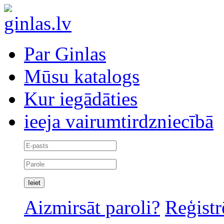
Par Ginlas
Mūsu katalogs
Kur iegādāties
ieeja vairumtirdzniecībā
Aizmirsāt paroli?
Reģistr