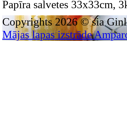
Papīra salvetes 33x33cm, 3k
Copyrights 2026 © sia Ginl
Mājas lapas izstrāde Ampar