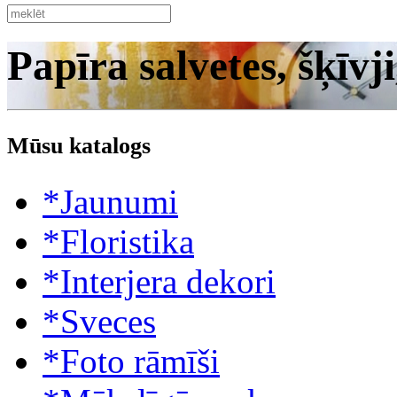
Papīra salvetes, šķīvji
Mūsu katalogs
*Jaunumi
*Floristika
*Interjera dekori
*Sveces
*Foto rāmīši