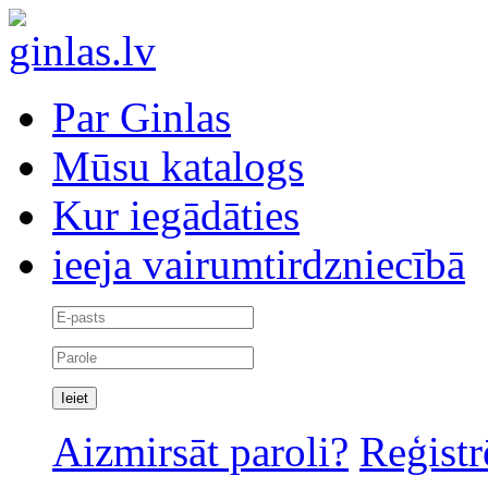
Par Ginlas
Mūsu katalogs
Kur iegādāties
ieeja vairumtirdzniecībā
Aizmirsāt paroli?
Reģistr