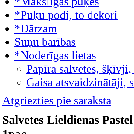
*Mākslīgās puķes
*Puķu podi, to dekori
*Dārzam
Suņu barības
*Noderīgas lietas
Papīra salvetes, šķīvji,
Gaisa atsvaidzinātāji, 
Atgriezties pie saraksta
Salvetes Lieldienas Paste
1pac