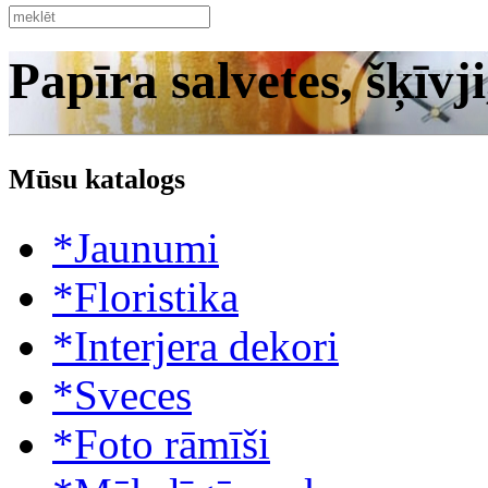
Papīra salvetes, šķīvji
Mūsu katalogs
*Jaunumi
*Floristika
*Interjera dekori
*Sveces
*Foto rāmīši