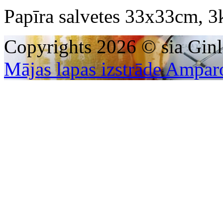
Papīra salvetes 33x33cm, 3k
Copyrights 2026 © sia Ginl
Mājas lapas izstrāde Ampar