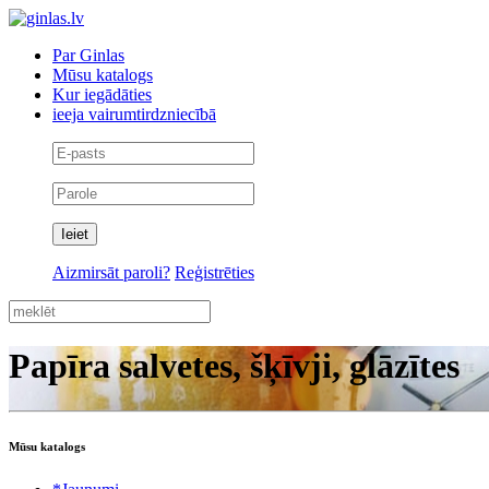
Par Ginlas
Mūsu katalogs
Kur iegādāties
ieeja vairumtirdzniecībā
Aizmirsāt paroli?
Reģistrēties
Papīra salvetes, šķīvji, glāzītes
Mūsu katalogs