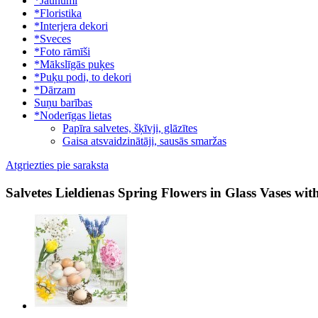
*Jaunumi
*Floristika
*Interjera dekori
*Sveces
*Foto rāmīši
*Mākslīgās puķes
*Puķu podi, to dekori
*Dārzam
Suņu barības
*Noderīgas lietas
Papīra salvetes, šķīvji, glāzītes
Gaisa atsvaidzinātāji, sausās smaržas
Atgriezties pie saraksta
Salvetes Lieldienas Spring Flowers in Glass Vases wi