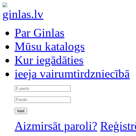
Par Ginlas
Mūsu katalogs
Kur iegādāties
ieeja vairumtirdzniecībā
Aizmirsāt paroli?
Reģistr