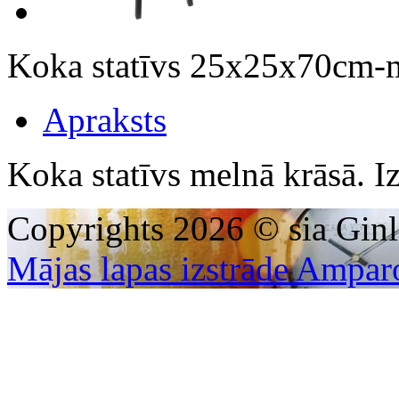
Koka statīvs 25x25x70cm
Apraksts
Koka statīvs melnā krāsā.
Copyrights 2026 © sia Ginl
Mājas lapas izstrāde Ampar