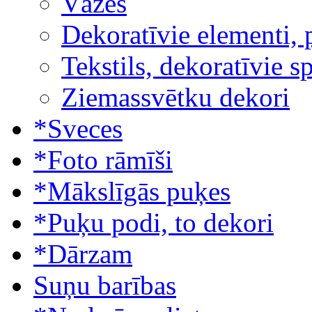
Vāzes
Dekoratīvie elementi, 
Tekstils, dekoratīvie s
Ziemassvētku dekori
*Sveces
*Foto rāmīši
*Mākslīgās puķes
*Puķu podi, to dekori
*Dārzam
Suņu barības