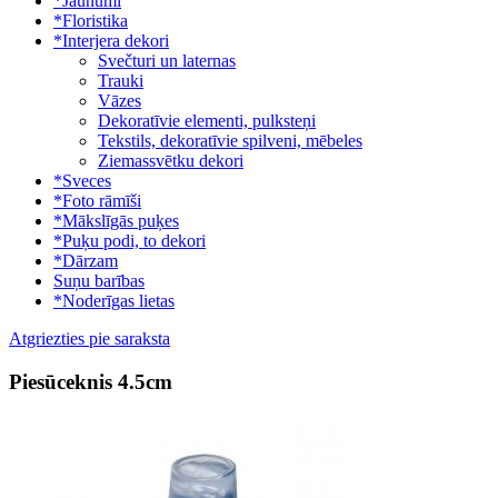
*Jaunumi
*Floristika
*Interjera dekori
Svečturi un laternas
Trauki
Vāzes
Dekoratīvie elementi, pulksteņi
Tekstils, dekoratīvie spilveni, mēbeles
Ziemassvētku dekori
*Sveces
*Foto rāmīši
*Mākslīgās puķes
*Puķu podi, to dekori
*Dārzam
Suņu barības
*Noderīgas lietas
Atgriezties pie saraksta
Piesūceknis 4.5cm