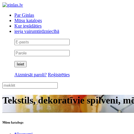
Par Ginlas
Mūsu katalogs
Kur iegādāties
ieeja vairumtirdzniecībā
Aizmirsāt paroli?
Reģistrēties
Tekstils, dekoratīvie spilveni, m
Mūsu katalogs