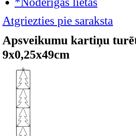
*Noderīgas lietas
Atgriezties pie saraksta
Apsveikumu kartiņu turēt
9x0,25x49cm