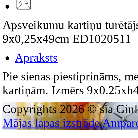
Apsveikumu kartiņu turētāj
9x0,25x49cm ED1020511
Apraksts
Pie sienas piestiprināms, m
kartiņām. Izmērs 9x0.25xh
Copyrights 2026 © sia Ginl
Mājas lapas izstrāde Ampar