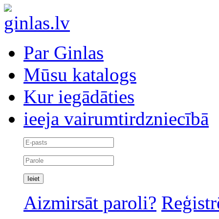
Par Ginlas
Mūsu katalogs
Kur iegādāties
ieeja vairumtirdzniecībā
Aizmirsāt paroli?
Reģistr