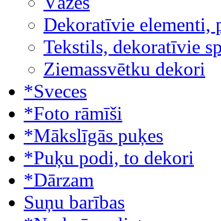
Vāzes
Dekoratīvie elementi, 
Tekstils, dekoratīvie s
Ziemassvētku dekori
*Sveces
*Foto rāmīši
*Mākslīgās puķes
*Puķu podi, to dekori
*Dārzam
Suņu barības