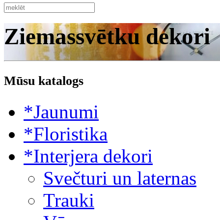
Ziemassvētku dekori
Mūsu katalogs
*Jaunumi
*Floristika
*Interjera dekori
Svečturi un laternas
Trauki