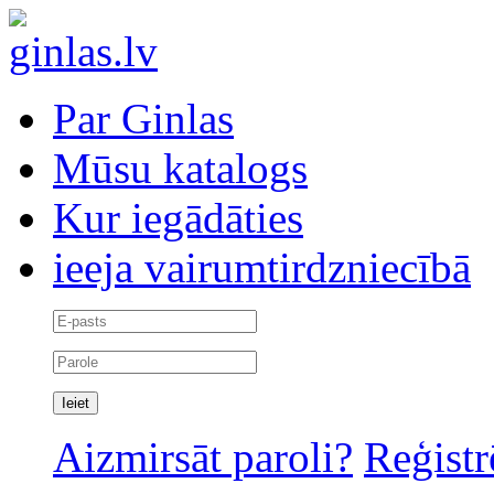
Par Ginlas
Mūsu katalogs
Kur iegādāties
ieeja vairumtirdzniecībā
Aizmirsāt paroli?
Reģistr