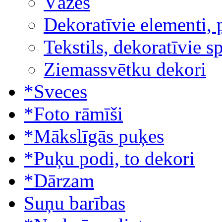
Vāzes
Dekoratīvie elementi, 
Tekstils, dekoratīvie s
Ziemassvētku dekori
*Sveces
*Foto rāmīši
*Mākslīgās puķes
*Puķu podi, to dekori
*Dārzam
Suņu barības