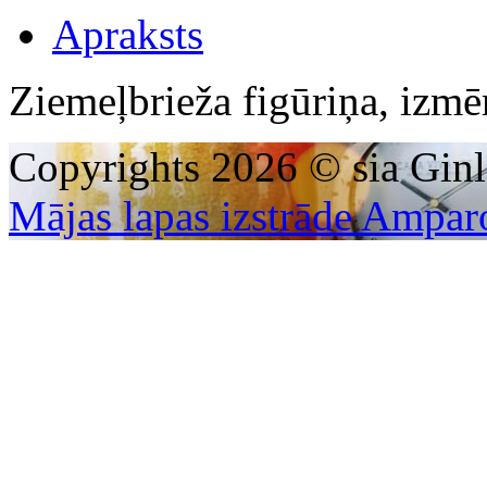
Apraksts
Ziemeļbrieža figūriņa, izm
Copyrights 2026 © sia Ginl
Mājas lapas izstrāde Ampar