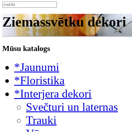
Ziemassvētku dekori
Mūsu katalogs
*Jaunumi
*Floristika
*Interjera dekori
Svečturi un laternas
Trauki