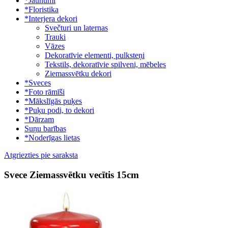
*Jaunumi
*Floristika
*Interjera dekori
Svečturi un laternas
Trauki
Vāzes
Dekoratīvie elementi, pulksteņi
Tekstils, dekoratīvie spilveni, mēbeles
Ziemassvētku dekori
*Sveces
*Foto rāmīši
*Mākslīgās puķes
*Puķu podi, to dekori
*Dārzam
Suņu barības
*Noderīgas lietas
Atgriezties pie saraksta
Svece Ziemassvētku vecītis 15cm