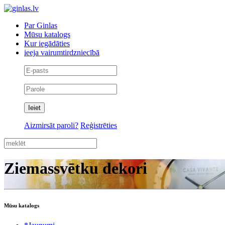
Par Ginlas
Mūsu katalogs
Kur iegādāties
ieeja vairumtirdzniecībā
Aizmirsāt paroli?
Reģistrēties
Ziemassvētku dekori
Mūsu katalogs