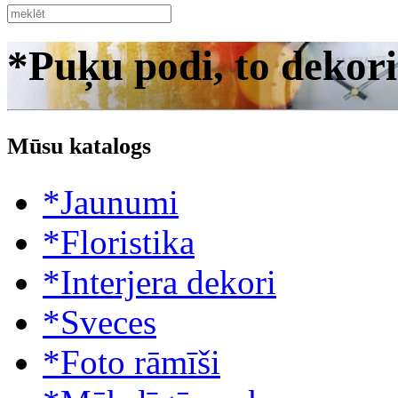
*Puķu podi, to dekori
Mūsu katalogs
*Jaunumi
*Floristika
*Interjera dekori
*Sveces
*Foto rāmīši