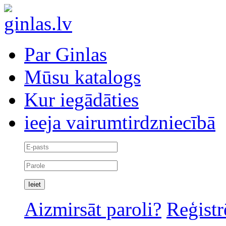
Par Ginlas
Mūsu katalogs
Kur iegādāties
ieeja vairumtirdzniecībā
Aizmirsāt paroli?
Reģistr