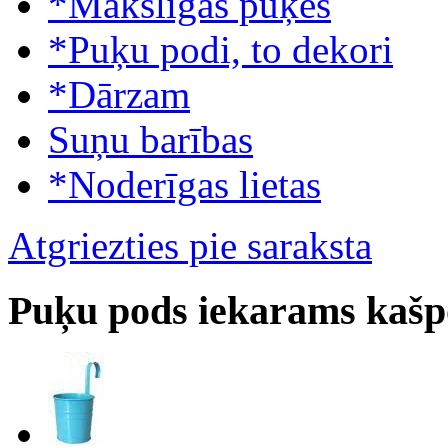
*Mākslīgās puķes
*Puķu podi, to dekori
*Dārzam
Suņu barības
*Noderīgas lietas
Atgriezties pie saraksta
Puķu pods iekarams kašp