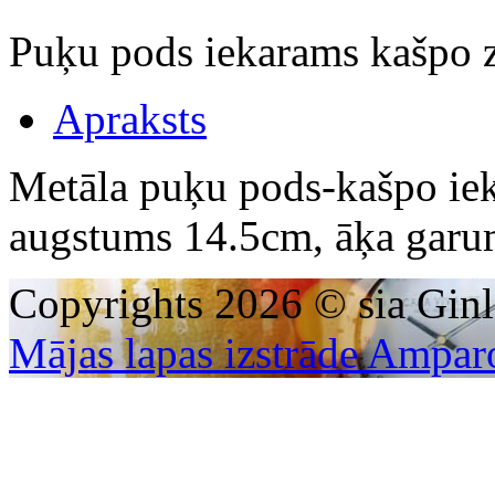
Puķu pods iekarams kašpo 
Apraksts
Metāla puķu pods-kašpo ie
augstums 14.5cm, āķa garu
Copyrights 2026 © sia Ginl
Mājas lapas izstrāde Ampar