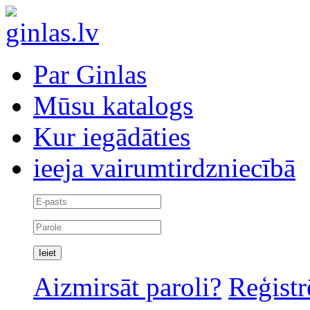
Par Ginlas
Mūsu katalogs
Kur iegādāties
ieeja vairumtirdzniecībā
Aizmirsāt paroli?
Reģistr