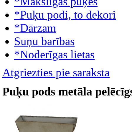
*Mākslīgās puķes
*Puķu podi, to dekori
*Dārzam
Suņu barības
*Noderīgas lietas
Atgriezties pie saraksta
Puķu pods metāla pelēcīg