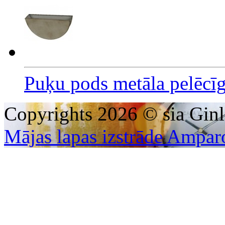
Puķu pods metāla pelēcī
Copyrights 2026 © sia Ginl
Mājas lapas izstrāde Ampar