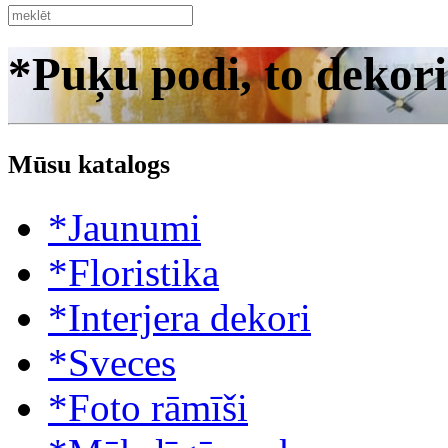
*Puķu podi, to dekori
Mūsu katalogs
*Jaunumi
*Floristika
*Interjera dekori
*Sveces
*Foto rāmīši