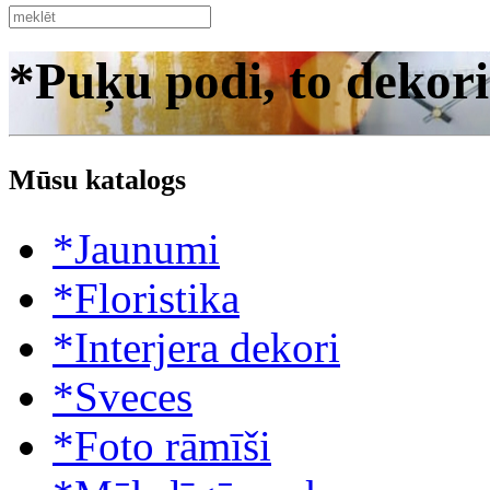
*Puķu podi, to dekori
Mūsu katalogs
*Jaunumi
*Floristika
*Interjera dekori
*Sveces
*Foto rāmīši