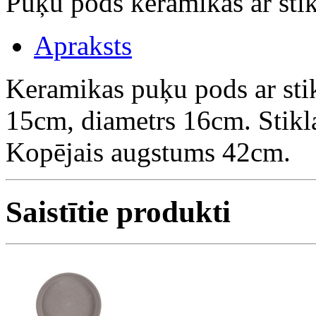
Puķu pods keramikas ar st
Apraksts
Keramikas puķu pods ar sti
15cm, diametrs 16cm. Stik
Kopējais augstums 42cm.
Saistītie produkti