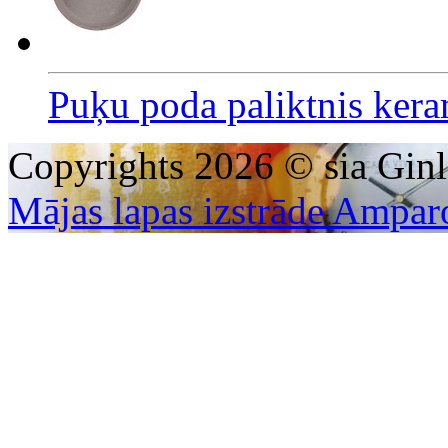
Puķu poda paliktnis ker
Copyrights 2026 © sia Ginl
Mājas lapas izstrāde Ampar