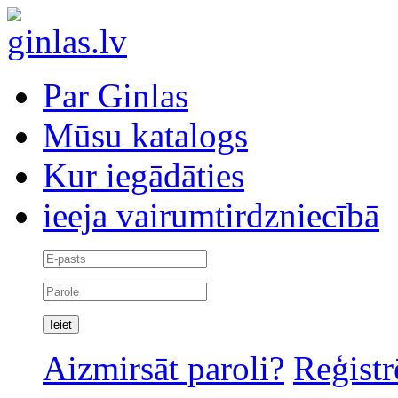
Par Ginlas
Mūsu katalogs
Kur iegādāties
ieeja vairumtirdzniecībā
Aizmirsāt paroli?
Reģistr