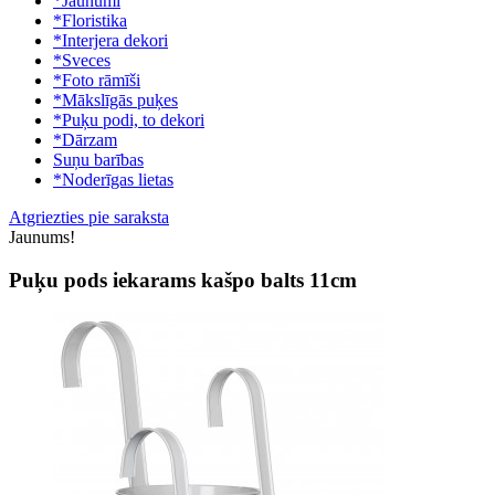
*Jaunumi
*Floristika
*Interjera dekori
*Sveces
*Foto rāmīši
*Mākslīgās puķes
*Puķu podi, to dekori
*Dārzam
Suņu barības
*Noderīgas lietas
Atgriezties pie saraksta
Jaunums!
Puķu pods iekarams kašpo balts 11cm