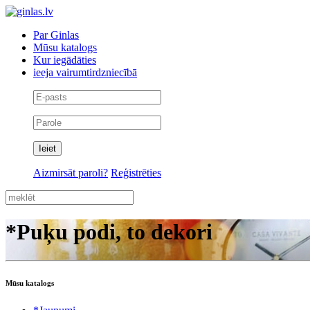
Par Ginlas
Mūsu katalogs
Kur iegādāties
ieeja vairumtirdzniecībā
Aizmirsāt paroli?
Reģistrēties
*Puķu podi, to dekori
Mūsu katalogs