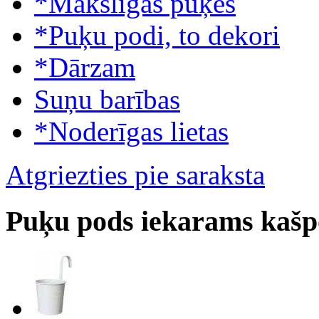
*Mākslīgās puķes
*Puķu podi, to dekori
*Dārzam
Suņu barības
*Noderīgas lietas
Atgriezties pie saraksta
Puķu pods iekarams kašp