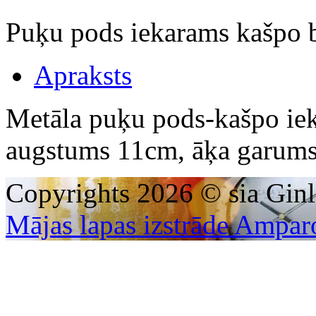
Puķu pods iekarams kašpo 
Apraksts
Metāla puķu pods-kašpo ie
augstums 11cm, āķa garums
Copyrights 2026 © sia Ginl
Mājas lapas izstrāde Ampar