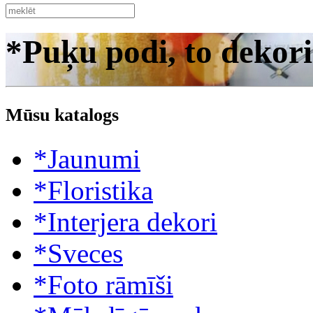
*Puķu podi, to dekori
Mūsu katalogs
*Jaunumi
*Floristika
*Interjera dekori
*Sveces
*Foto rāmīši