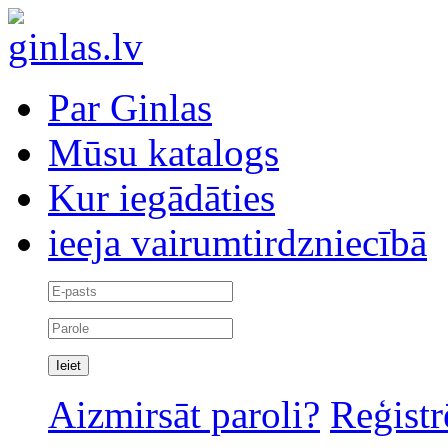
Par Ginlas
Mūsu katalogs
Kur iegādāties
ieeja vairumtirdzniecībā
Aizmirsāt paroli?
Reģistr