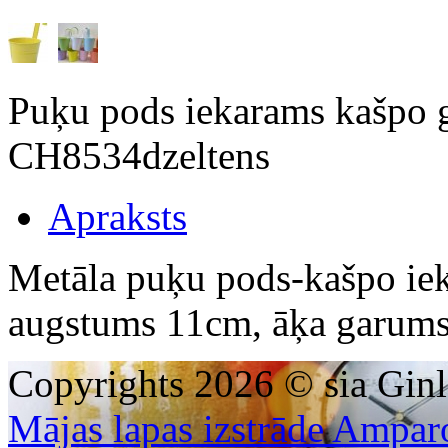
Puķu pods iekarams kašpo g
CH8534dzeltens
Apraksts
Metāla puķu pods-kašpo ie
augstums 11cm, āķa garums
Copyrights 2026 © sia Ginl
Mājas lapas izstrāde Ampar