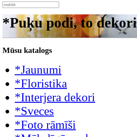
*Puķu podi, to dekori
Mūsu katalogs
*Jaunumi
*Floristika
*Interjera dekori
*Sveces
*Foto rāmīši