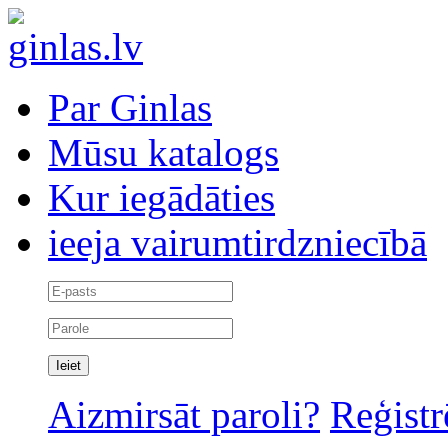
Par Ginlas
Mūsu katalogs
Kur iegādāties
ieeja vairumtirdzniecībā
Aizmirsāt paroli?
Reģistr