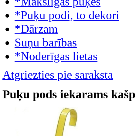
*Mākslīgās puķes
*Puķu podi, to dekori
*Dārzam
Suņu barības
*Noderīgas lietas
Atgriezties pie saraksta
Puķu pods iekarams kašpo