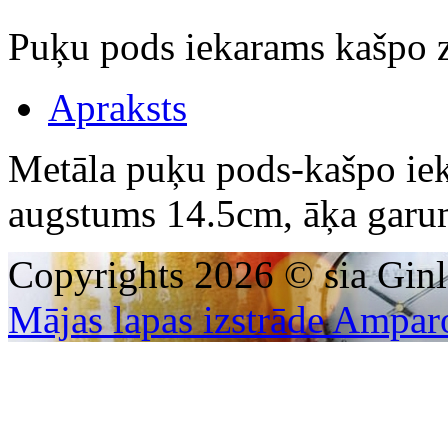
Puķu pods iekarams kašpo 
Apraksts
Metāla puķu pods-kašpo ie
augstums 14.5cm, āķa garu
Copyrights 2026 © sia Ginl
Mājas lapas izstrāde Ampar