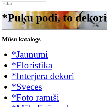
*Puķu podi, to dekori
Mūsu katalogs
*Jaunumi
*Floristika
*Interjera dekori
*Sveces
*Foto rāmīši