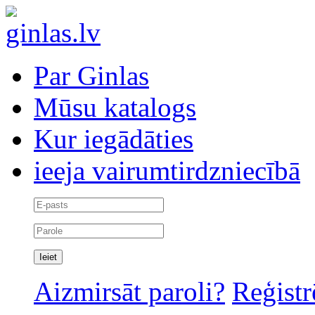
Par Ginlas
Mūsu katalogs
Kur iegādāties
ieeja vairumtirdzniecībā
Aizmirsāt paroli?
Reģistr