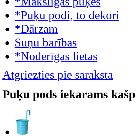
*Mākslīgās puķes
*Puķu podi, to dekori
*Dārzam
Suņu barības
*Noderīgas lietas
Atgriezties pie saraksta
Puķu pods iekarams kašp