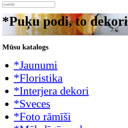
*Puķu podi, to dekori
Mūsu katalogs
*Jaunumi
*Floristika
*Interjera dekori
*Sveces
*Foto rāmīši