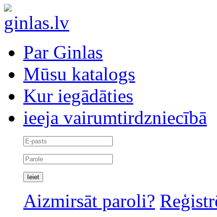
Par Ginlas
Mūsu katalogs
Kur iegādāties
ieeja vairumtirdzniecībā
Aizmirsāt paroli?
Reģistr