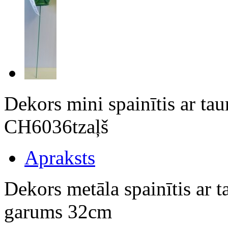
Dekors mini spainītis ar tau
CH6036tzaļš
Apraksts
Dekors metāla spainītis ar t
garums 32cm