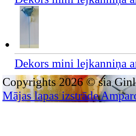
Dekors mini lejkanniņa a
Copyrights 2026 © sia Ginl
Mājas lapas izstrāde Ampar