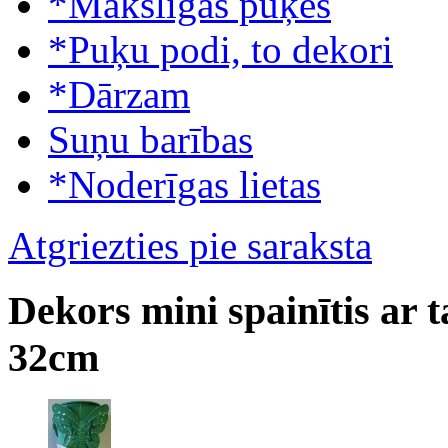
*Mākslīgās puķes
*Puķu podi, to dekori
*Dārzam
Suņu barības
*Noderīgas lietas
Atgriezties pie saraksta
Dekors mini spainītis ar t
32cm