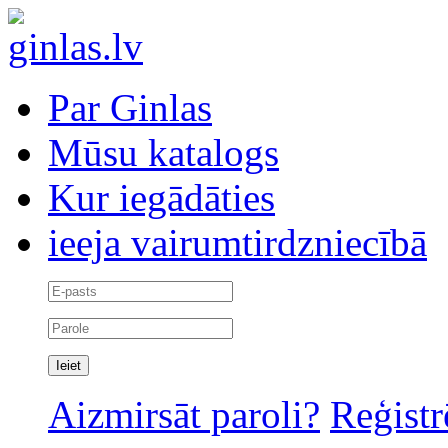
Par Ginlas
Mūsu katalogs
Kur iegādāties
ieeja vairumtirdzniecībā
Aizmirsāt paroli?
Reģistr