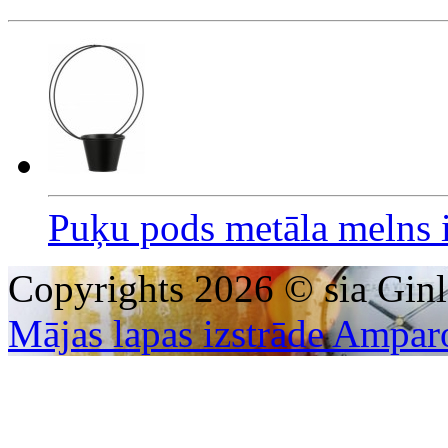
Puķu pods metāla melns
Copyrights 2026 © sia Ginl
Mājas lapas izstrāde Ampar