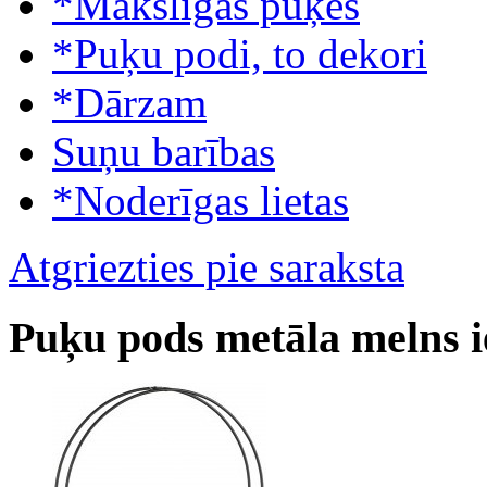
*Mākslīgās puķes
*Puķu podi, to dekori
*Dārzam
Suņu barības
*Noderīgas lietas
Atgriezties pie saraksta
Puķu pods metāla melns 