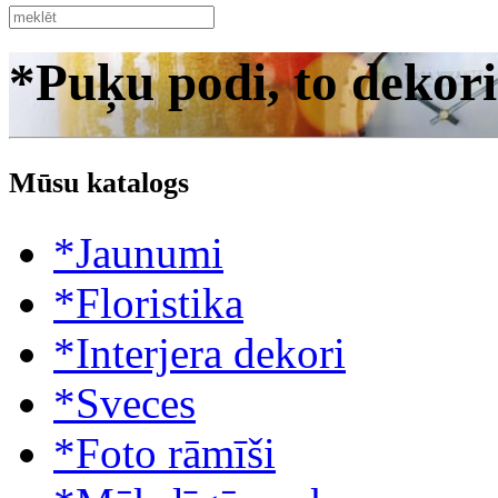
*Puķu podi, to dekori
Mūsu katalogs
*Jaunumi
*Floristika
*Interjera dekori
*Sveces
*Foto rāmīši