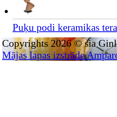
Puķu podi keramikas tera
Copyrights 2026 © sia Ginl
Mājas lapas izstrāde Ampar