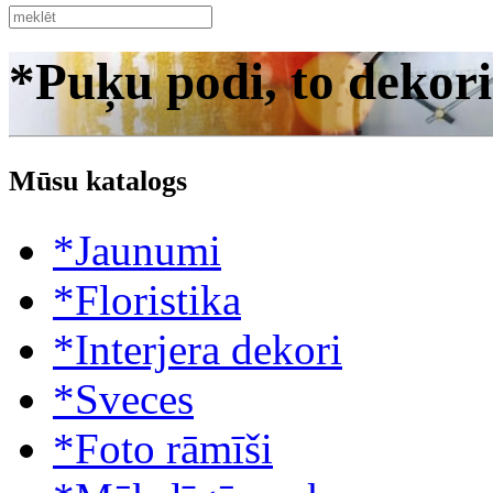
*Puķu podi, to dekori
Mūsu katalogs
*Jaunumi
*Floristika
*Interjera dekori
*Sveces
*Foto rāmīši