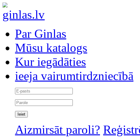
Par Ginlas
Mūsu katalogs
Kur iegādāties
ieeja vairumtirdzniecībā
Aizmirsāt paroli?
Reģistr