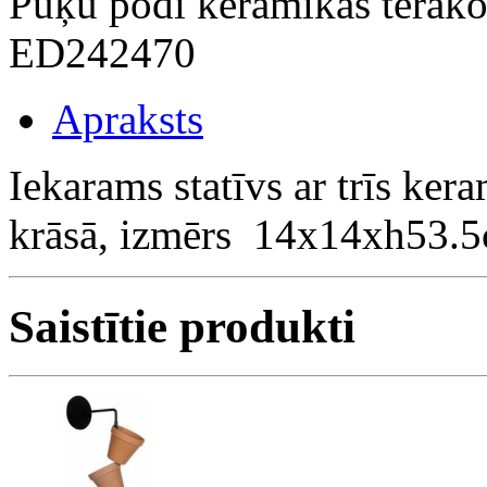
Puķu podi keramikas terako
ED242470
Apraksts
Iekarams statīvs ar trīs ke
krāsā, izmērs 14x14xh53.
Saistītie produkti