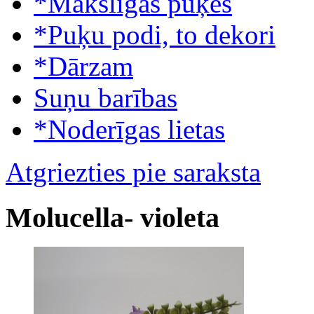
*Mākslīgās puķes
*Puķu podi, to dekori
*Dārzam
Suņu barības
*Noderīgas lietas
Atgriezties pie saraksta
Molucella- violeta