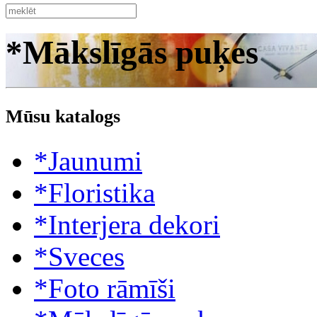
*Mākslīgās puķes
Mūsu katalogs
*Jaunumi
*Floristika
*Interjera dekori
*Sveces
*Foto rāmīši