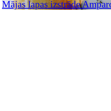
Mājas lapas izstrāde Ampar