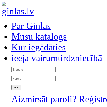
Par Ginlas
Mūsu katalogs
Kur iegādāties
ieeja vairumtirdzniecībā
Aizmirsāt paroli?
Reģistr