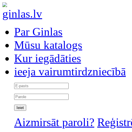
Par Ginlas
Mūsu katalogs
Kur iegādāties
ieeja vairumtirdzniecībā
Aizmirsāt paroli?
Reģistr