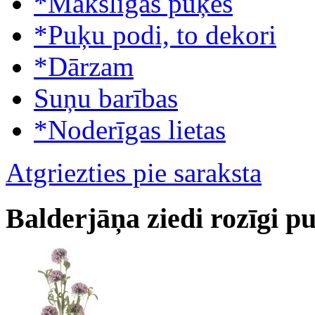
*Mākslīgās puķes
*Puķu podi, to dekori
*Dārzam
Suņu barības
*Noderīgas lietas
Atgriezties pie saraksta
Balderjāņa ziedi rozīgi p