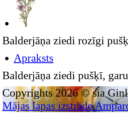
Balderjāņa ziedi rozīgi pu
Apraksts
Balderjāņa ziedi pušķī, ga
Copyrights 2026 © sia Ginl
Mājas lapas izstrāde Ampar