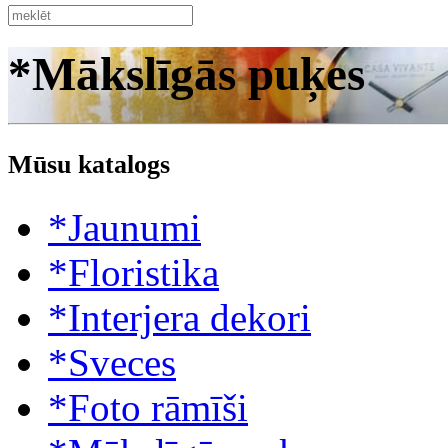
*Mākslīgās puķes
Mūsu katalogs
*Jaunumi
*Floristika
*Interjera dekori
*Sveces
*Foto rāmīši