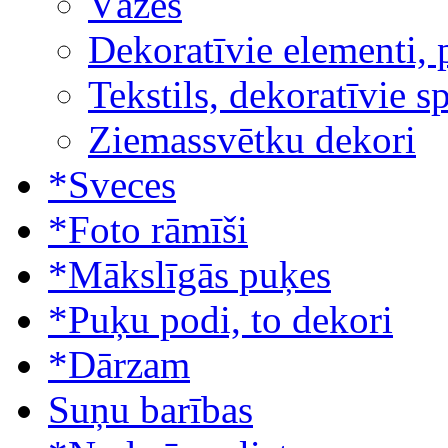
Vāzes
Dekoratīvie elementi, 
Tekstils, dekoratīvie s
Ziemassvētku dekori
*Sveces
*Foto rāmīši
*Mākslīgās puķes
*Puķu podi, to dekori
*Dārzam
Suņu barības