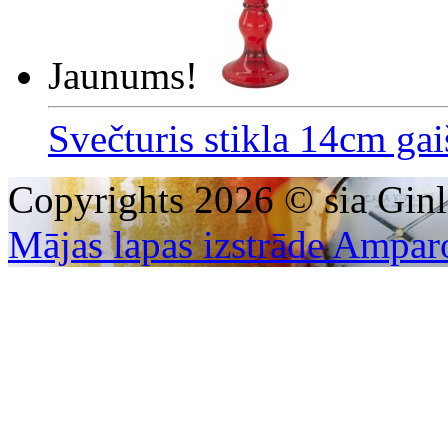
Jaunums!
Svečturis stikla 14cm gai
Copyrights 2026 © sia Ginl
Mājas lapas izstrāde Ampar