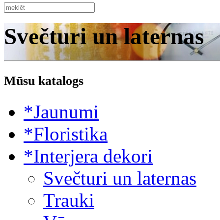
Svečturi un laternas
Mūsu katalogs
*Jaunumi
*Floristika
*Interjera dekori
Svečturi un laternas
Trauki