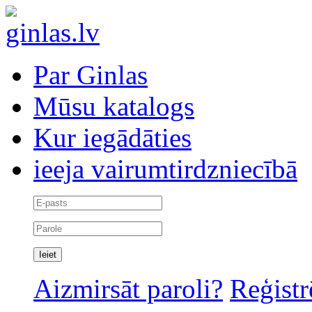
Par Ginlas
Mūsu katalogs
Kur iegādāties
ieeja vairumtirdzniecībā
Aizmirsāt paroli?
Reģistr