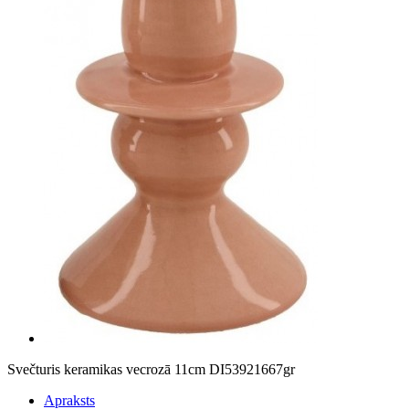
Svečturis keramikas vecrozā 11cm DI53921667gr
Apraksts