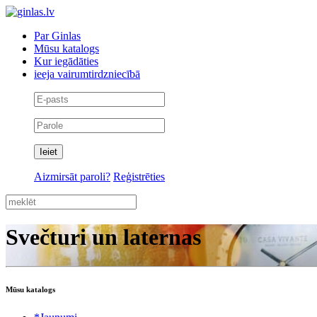
Par Ginlas
Mūsu katalogs
Kur iegādāties
ieeja vairumtirdzniecībā
Aizmirsāt paroli?
Reģistrēties
Svečturi un laternas
Mūsu katalogs