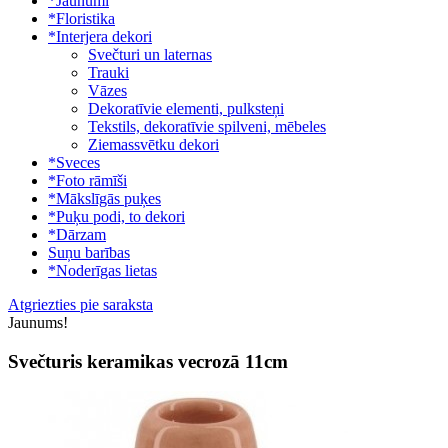
*Jaunumi
*Floristika
*Interjera dekori
Svečturi un laternas
Trauki
Vāzes
Dekoratīvie elementi, pulksteņi
Tekstils, dekoratīvie spilveni, mēbeles
Ziemassvētku dekori
*Sveces
*Foto rāmīši
*Mākslīgās puķes
*Puķu podi, to dekori
*Dārzam
Suņu barības
*Noderīgas lietas
Atgriezties pie saraksta
Jaunums!
Svečturis keramikas vecrozā 11cm