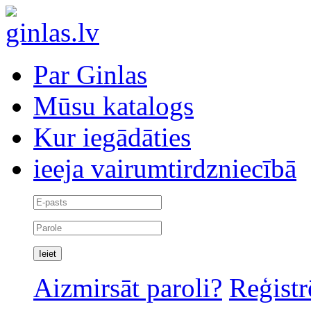
Par Ginlas
Mūsu katalogs
Kur iegādāties
ieeja vairumtirdzniecībā
Aizmirsāt paroli?
Reģistr