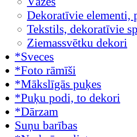
Vāzes
Dekoratīvie elementi, 
Tekstils, dekoratīvie s
Ziemassvētku dekori
*Sveces
*Foto rāmīši
*Mākslīgās puķes
*Puķu podi, to dekori
*Dārzam
Suņu barības