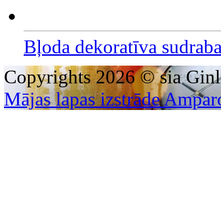
Bļoda dekoratīva sudrab
Copyrights 2026 © sia Ginl
Mājas lapas izstrāde Ampar