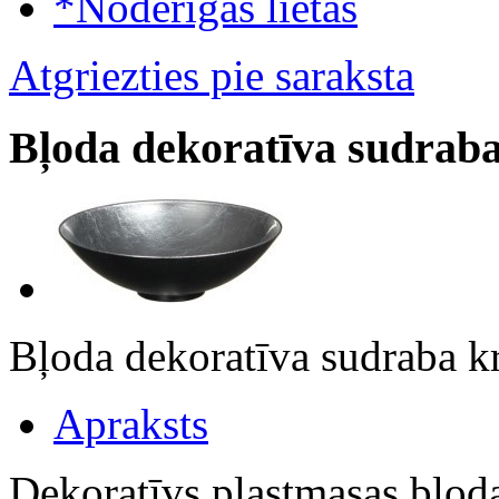
*Noderīgas lietas
Atgriezties pie saraksta
Bļoda dekoratīva sudrab
Bļoda dekoratīva sudraba
Apraksts
Dekoratīvs plastmasas bļod