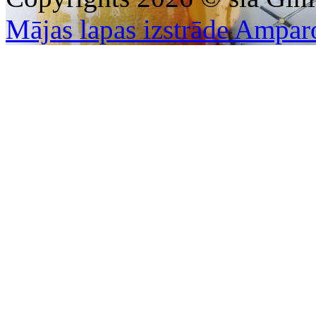
Mājas lapas izstrāde Ampar