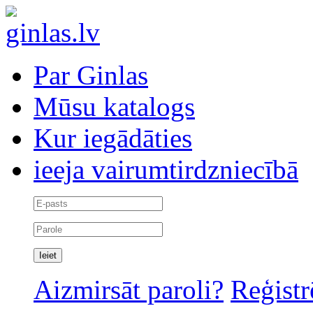
Par Ginlas
Mūsu katalogs
Kur iegādāties
ieeja vairumtirdzniecībā
Aizmirsāt paroli?
Reģistr