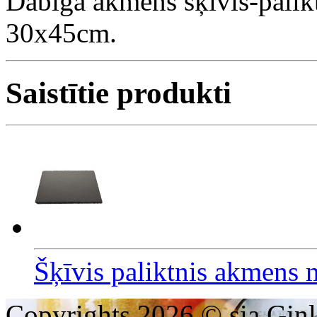
Dabīga akmens šķīvis-palikt
30x45cm.
Saistītie produkti
Šķīvis paliktnis akmens
Copyrights 2026 © sia Ginl