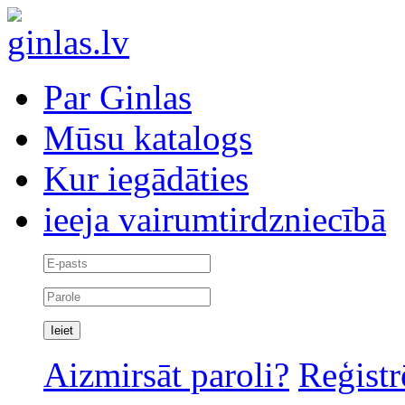
Par Ginlas
Mūsu katalogs
Kur iegādāties
ieeja vairumtirdzniecībā
Aizmirsāt paroli?
Reģistr