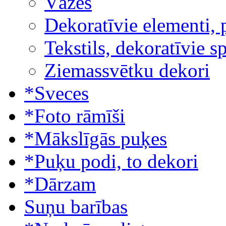
Vāzes
Dekoratīvie elementi, 
Tekstils, dekoratīvie s
Ziemassvētku dekori
*Sveces
*Foto rāmīši
*Mākslīgās puķes
*Puķu podi, to dekori
*Dārzam
Suņu barības