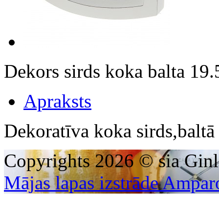
Dekors sirds koka balta 1
Apraksts
Dekoratīva koka sirds,balt
Copyrights 2026 © sia Ginl
Mājas lapas izstrāde Ampar