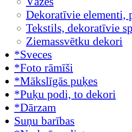
Vāzes
Dekoratīvie elementi, 
Tekstils, dekoratīvie s
Ziemassvētku dekori
*Sveces
*Foto rāmīši
*Mākslīgās puķes
*Puķu podi, to dekori
*Dārzam
Suņu barības