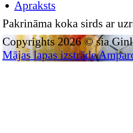
Apraksts
Pakrināma koka sirds ar uz
Copyrights 2026 © sia Ginl
Mājas lapas izstrāde Ampar