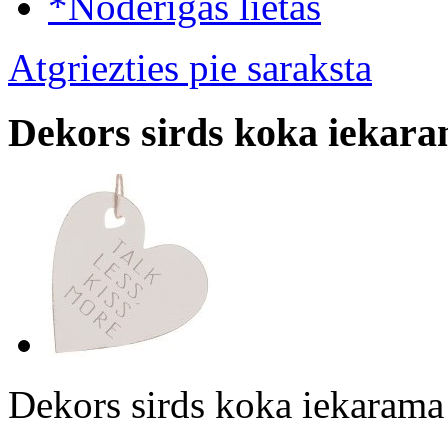
*Noderīgas lietas
Atgriezties pie saraksta
Dekors sirds koka iekar
Dekors sirds koka iekara