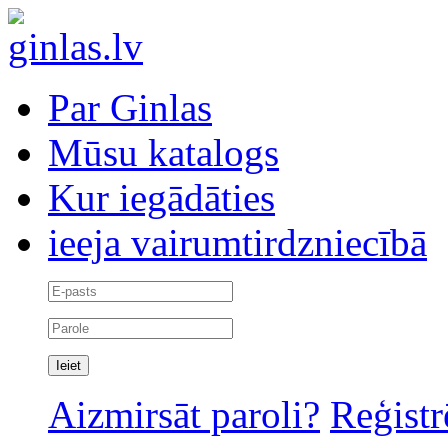
Par Ginlas
Mūsu katalogs
Kur iegādāties
ieeja vairumtirdzniecībā
Aizmirsāt paroli?
Reģistr