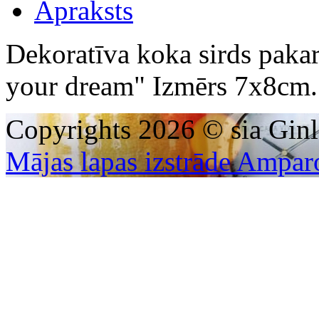
Apraksts
Dekoratīva koka sirds pakar
your dream" Izmērs 7x8cm.
Copyrights 2026 © sia Ginl
Mājas lapas izstrāde Ampar