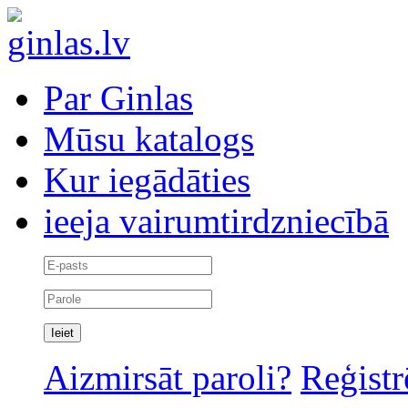
Par Ginlas
Mūsu katalogs
Kur iegādāties
ieeja vairumtirdzniecībā
Aizmirsāt paroli?
Reģistr