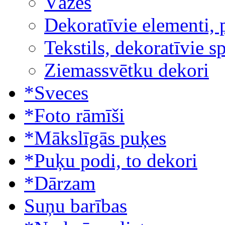
Vāzes
Dekoratīvie elementi, 
Tekstils, dekoratīvie s
Ziemassvētku dekori
*Sveces
*Foto rāmīši
*Mākslīgās puķes
*Puķu podi, to dekori
*Dārzam
Suņu barības