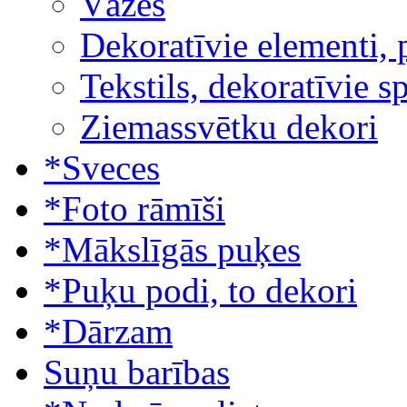
Vāzes
Dekoratīvie elementi, 
Tekstils, dekoratīvie s
Ziemassvētku dekori
*Sveces
*Foto rāmīši
*Mākslīgās puķes
*Puķu podi, to dekori
*Dārzam
Suņu barības