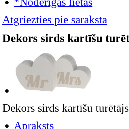
*Noderīgas lietas
Atgriezties pie saraksta
Dekors sirds kartīšu turē
Dekors sirds kartīšu turēt
Apraksts