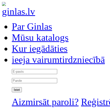
Par Ginlas
Mūsu katalogs
Kur iegādāties
ieeja vairumtirdzniecībā
Aizmirsāt paroli?
Reģistr