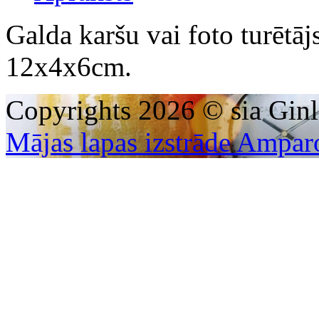
Galda karšu vai foto turētāj
12x4x6cm.
Copyrights 2026 © sia Ginl
Mājas lapas izstrāde Ampar