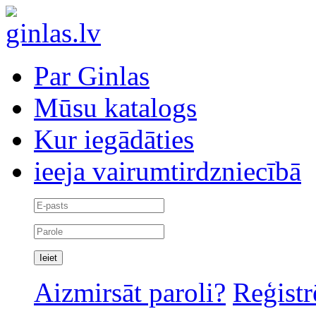
Par Ginlas
Mūsu katalogs
Kur iegādāties
ieeja vairumtirdzniecībā
Aizmirsāt paroli?
Reģistr