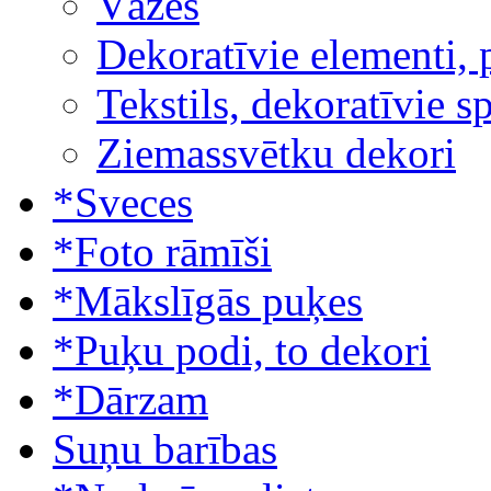
Vāzes
Dekoratīvie elementi, 
Tekstils, dekoratīvie s
Ziemassvētku dekori
*Sveces
*Foto rāmīši
*Mākslīgās puķes
*Puķu podi, to dekori
*Dārzam
Suņu barības