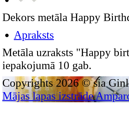
Dekors metāla Happy Birt
Apraksts
Metāla uzraksts "Happy bir
iepakojumā 10 gab.
Copyrights 2026 © sia Ginl
Mājas lapas izstrāde Ampar