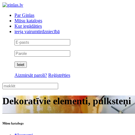
Par Ginlas
Mūsu katalogs
Kur iegādāties
ieeja vairumtirdzniecībā
Aizmirsāt paroli?
Reģistrēties
Dekoratīvie elementi, pulksteņi
Mūsu katalogs