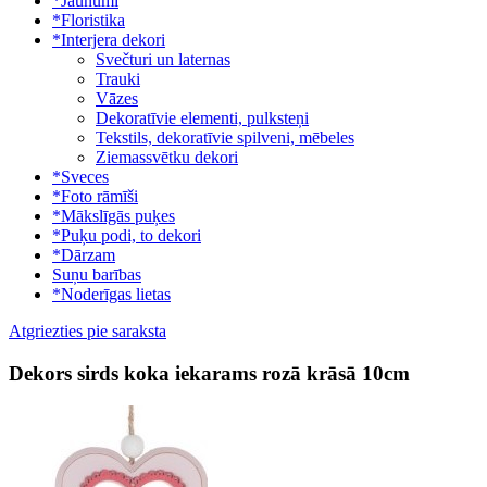
*Jaunumi
*Floristika
*Interjera dekori
Svečturi un laternas
Trauki
Vāzes
Dekoratīvie elementi, pulksteņi
Tekstils, dekoratīvie spilveni, mēbeles
Ziemassvētku dekori
*Sveces
*Foto rāmīši
*Mākslīgās puķes
*Puķu podi, to dekori
*Dārzam
Suņu barības
*Noderīgas lietas
Atgriezties pie saraksta
Dekors sirds koka iekarams rozā krāsā 10cm