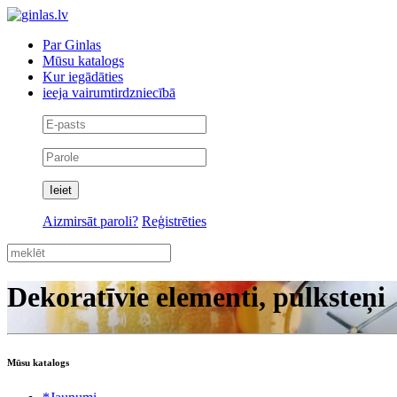
Par Ginlas
Mūsu katalogs
Kur iegādāties
ieeja vairumtirdzniecībā
Aizmirsāt paroli?
Reģistrēties
Dekoratīvie elementi, pulksteņi
Mūsu katalogs