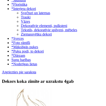
*Jaunumi
*Floristika
*Interjera dekori
Svečturi un laternas
Trauki
Vāzes
Dekoratīvie elementi, pulksteņi
Tekstils, dekoratīvie spilveni, mēbeles
Ziemassvētku dekori
*Sveces
*Foto rāmīši
*Mākslīgās puķes
*Puķu podi, to dekori
*Dārzam
Suņu barības
*Noderīgas lietas
Atgriezties pie saraksta
Dekors koka zīmīte ar uzrakstu 4gab