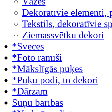
Vāzes
Dekoratīvie elementi, 
Tekstils, dekoratīvie s
Ziemassvētku dekori
*Sveces
*Foto rāmīši
*Mākslīgās puķes
*Puķu podi, to dekori
*Dārzam
Suņu barības