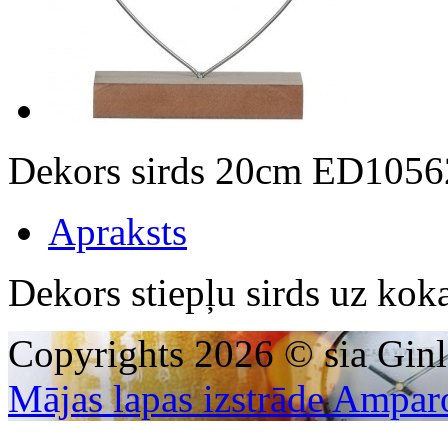
Dekors sirds 20cm ED105
Apraksts
Dekors stiepļu sirds uz ko
Copyrights 2026 © sia Ginl
Mājas lapas izstrāde Ampar