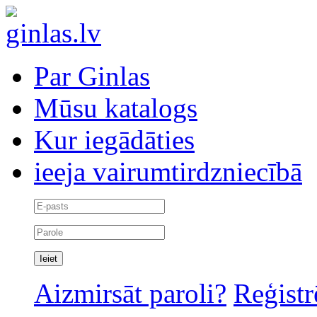
Par Ginlas
Mūsu katalogs
Kur iegādāties
ieeja vairumtirdzniecībā
Aizmirsāt paroli?
Reģistr