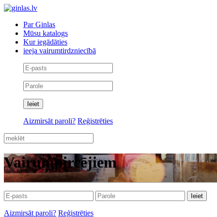
Par Ginlas
Mūsu katalogs
Kur iegādāties
ieeja vairumtirdzniecībā
Aizmirsāt paroli?
Reģistrēties
Vairumpircējiem
Aizmirsāt paroli?
Reģistrēties