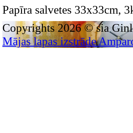
Papīra salvetes 33x33cm, 3k
Copyrights 2026 © sia Ginl
Mājas lapas izstrāde Ampar