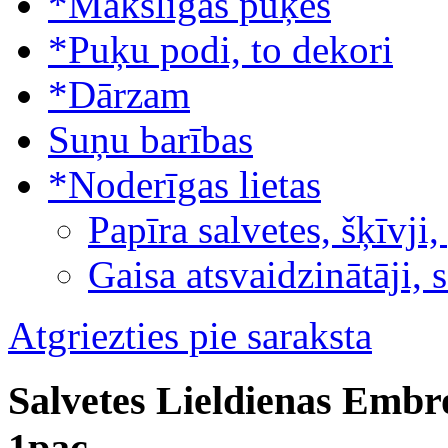
*Mākslīgās puķes
*Puķu podi, to dekori
*Dārzam
Suņu barības
*Noderīgas lietas
Papīra salvetes, šķīvji,
Gaisa atsvaidzinātāji, 
Atgriezties pie saraksta
Salvetes Lieldienas Embr
1pac