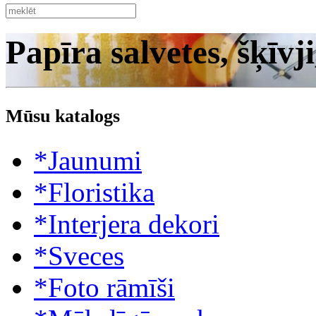
Papīra salvetes, šķīvji
Mūsu katalogs
*Jaunumi
*Floristika
*Interjera dekori
*Sveces
*Foto rāmīši