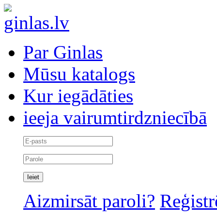
Par Ginlas
Mūsu katalogs
Kur iegādāties
ieeja vairumtirdzniecībā
Aizmirsāt paroli?
Reģistr