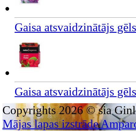
Gaisa atsvaidzinātājs gē
Gaisa atsvaidzinātājs gēl
Copyrights 2026 © sia Ginl
Mājas lapas izstrāde Ampar