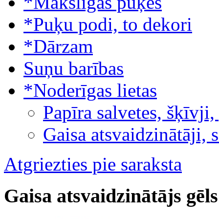
*Mākslīgās puķes
*Puķu podi, to dekori
*Dārzam
Suņu barības
*Noderīgas lietas
Papīra salvetes, šķīvji,
Gaisa atsvaidzinātāji, 
Atgriezties pie saraksta
Gaisa atsvaidzinātājs gēl