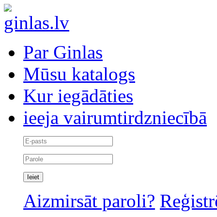
Par Ginlas
Mūsu katalogs
Kur iegādāties
ieeja vairumtirdzniecībā
Aizmirsāt paroli?
Reģistr