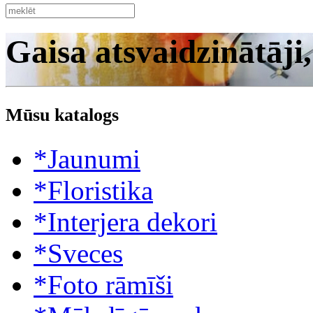
Gaisa atsvaidzinātāji
Mūsu katalogs
*Jaunumi
*Floristika
*Interjera dekori
*Sveces
*Foto rāmīši