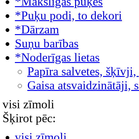
*Mākslīgās puķes
*Puķu podi, to dekori
*Dārzam
Suņu barības
*Noderīgas lietas
Papīra salvetes, šķīvji,
Gaisa atsvaidzinātāji, 
visi zīmoli
Šķirot pēc:
visi zīmoli