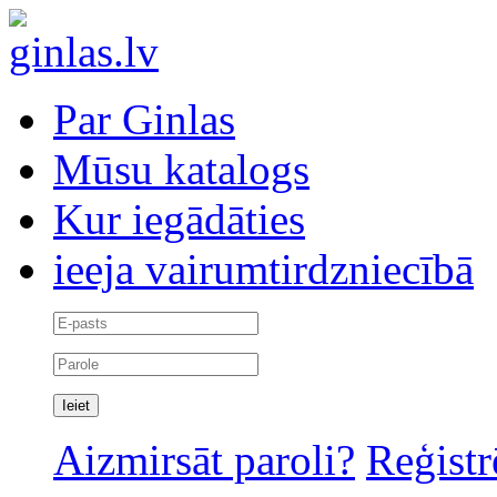
Par Ginlas
Mūsu katalogs
Kur iegādāties
ieeja vairumtirdzniecībā
Aizmirsāt paroli?
Reģistr