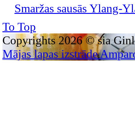
Smaržas sausās Ylang-Yl
To Top
Copyrights 2026 © sia Ginl
Mājas lapas izstrāde Ampar