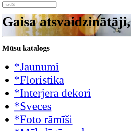
Gaisa atsvaidzinātāji
Mūsu katalogs
*Jaunumi
*Floristika
*Interjera dekori
*Sveces
*Foto rāmīši