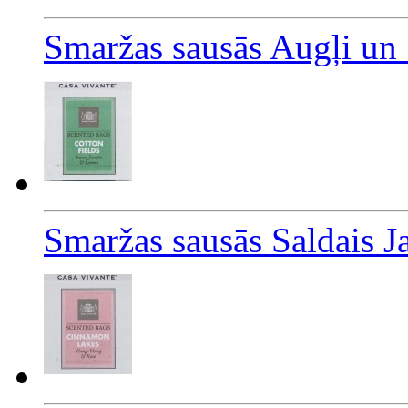
Smaržas sausās Augļi un
Smaržas sausās Saldais J