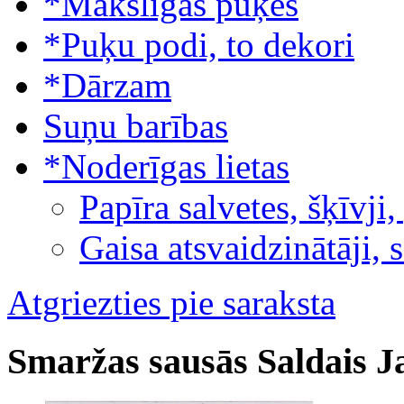
*Mākslīgās puķes
*Puķu podi, to dekori
*Dārzam
Suņu barības
*Noderīgas lietas
Papīra salvetes, šķīvji,
Gaisa atsvaidzinātāji, 
Atgriezties pie saraksta
Smaržas sausās Saldais J