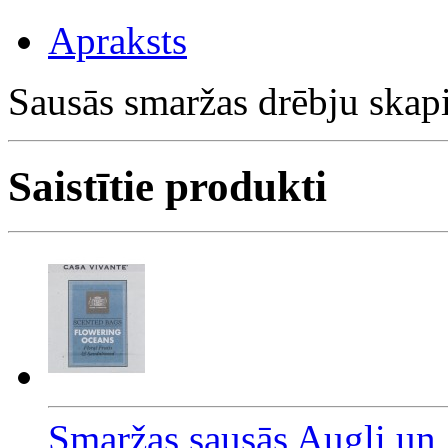
Apraksts
Sausās smaržas drēbju skap
Saistītie produkti
Smaržas sausās Augļi un