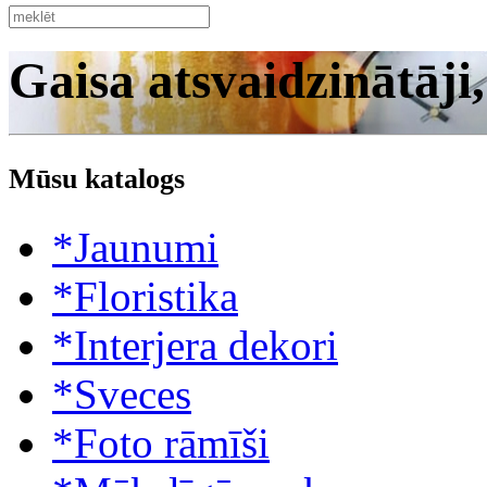
Gaisa atsvaidzinātāji
Mūsu katalogs
*Jaunumi
*Floristika
*Interjera dekori
*Sveces
*Foto rāmīši