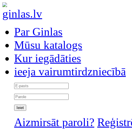
Par Ginlas
Mūsu katalogs
Kur iegādāties
ieeja vairumtirdzniecībā
Aizmirsāt paroli?
Reģistr