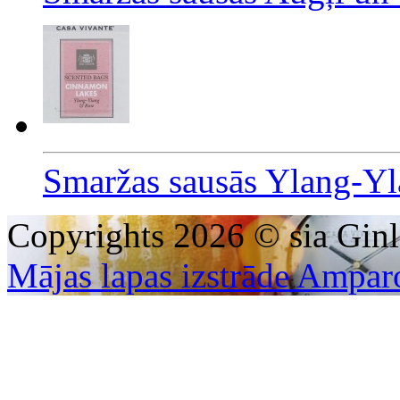
Smaržas sausās Ylang-Yl
Copyrights 2026 © sia Ginl
Mājas lapas izstrāde Ampar