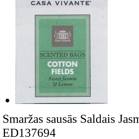
Smaržas sausās Saldais Jas
ED137694