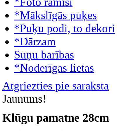
*Foto rāmīši
*Mākslīgās puķes
*Puķu podi, to dekori
*Dārzam
Suņu barības
*Noderīgas lietas
Atgriezties pie saraksta
Jaunums!
Klūgu pamatne 28cm