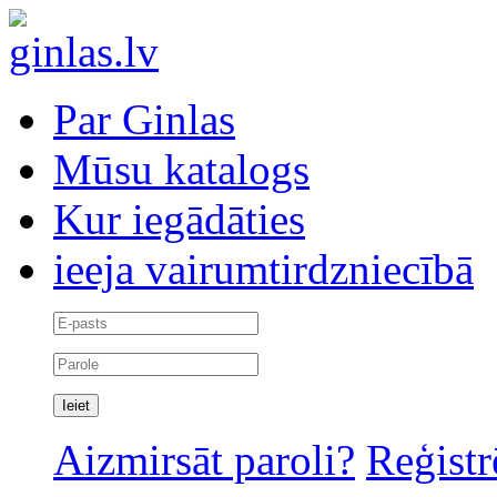
Par Ginlas
Mūsu katalogs
Kur iegādāties
ieeja vairumtirdzniecībā
Aizmirsāt paroli?
Reģistr