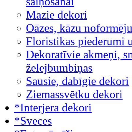
saiņošanai
Mazie dekori
Oāzes, kāzu noformēj
Floristikas piederumi 
Dekoratīvie akmeņi, sm
želejbumbiņas
Sausie, dabīgie dekori
Ziemassvētku dekori
*Interjera dekori
*Sveces