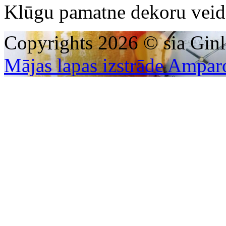
Klūgu pamatne dekoru veid
Copyrights 2026 © sia Ginl
Mājas lapas izstrāde Ampar