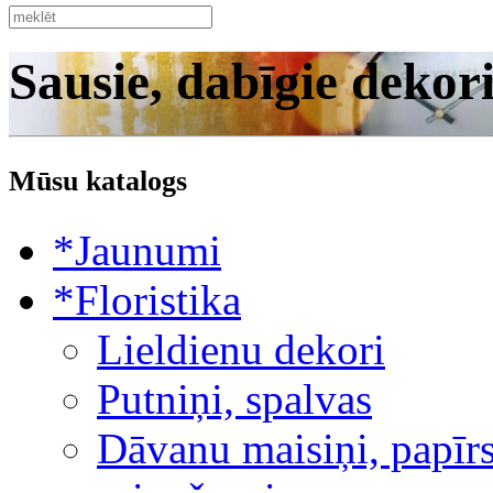
Sausie, dabīgie dekor
Mūsu katalogs
*Jaunumi
*Floristika
Lieldienu dekori
Putniņi, spalvas
Dāvanu maisiņi, papīrs