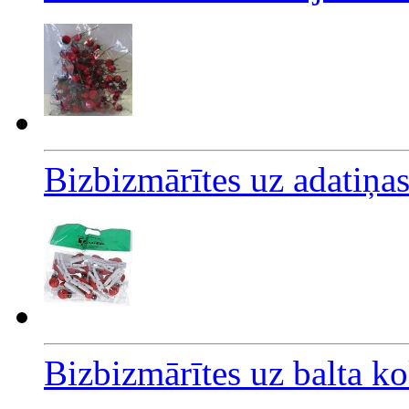
Bizbizmārītes uz adatiņa
Bizbizmārītes uz balta k