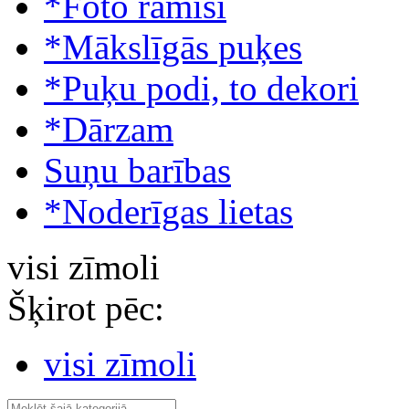
*Foto rāmīši
*Mākslīgās puķes
*Puķu podi, to dekori
*Dārzam
Suņu barības
*Noderīgas lietas
visi zīmoli
Šķirot pēc:
visi zīmoli