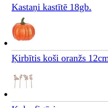
Kastaņi kastītē 18gb.
Ķirbītis koši oranžs 12c