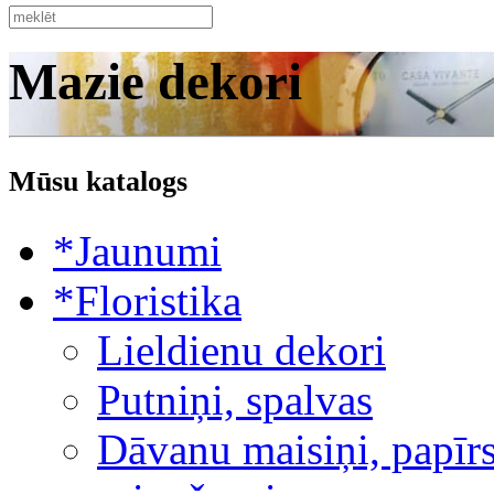
Mazie dekori
Mūsu katalogs
*Jaunumi
*Floristika
Lieldienu dekori
Putniņi, spalvas
Dāvanu maisiņi, papīrs