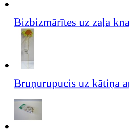
Bizbizmārītes uz zaļa k
Bruņurupucis uz kātiņa a