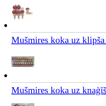
Mušmires koka uz klipš
Mušmires koka uz knaģī