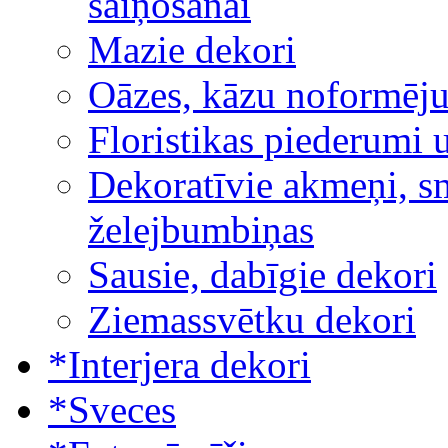
saiņošanai
Mazie dekori
Oāzes, kāzu noformēj
Floristikas piederumi 
Dekoratīvie akmeņi, sm
želejbumbiņas
Sausie, dabīgie dekori
Ziemassvētku dekori
*Interjera dekori
*Sveces