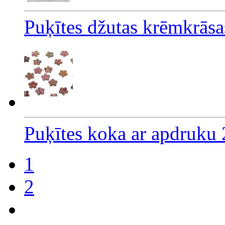
Puķītes džutas krēmkrāsa
Puķītes koka ar apdruku
1
2