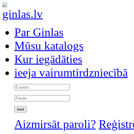
Par Ginlas
Mūsu katalogs
Kur iegādāties
ieeja vairumtirdzniecībā
Aizmirsāt paroli?
Reģistr