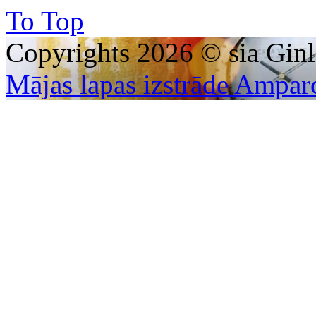
To Top
Copyrights 2026 © sia Ginl
Mājas lapas izstrāde Ampar