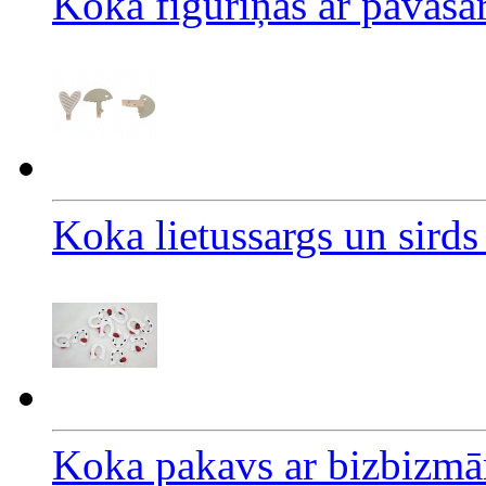
Koka figūriņas ar pavasa
Koka lietussargs un sird
Koka pakavs ar bizbizmā