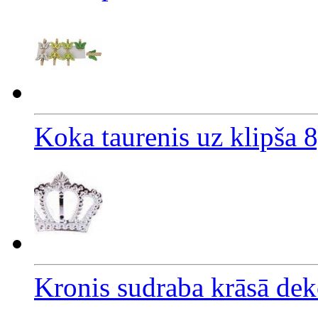
Koka taurenis uz klipša
Kronis sudraba krāsā de