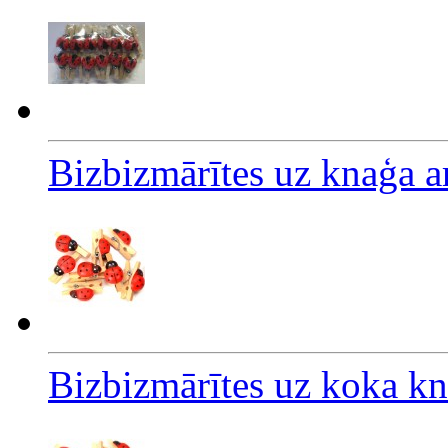
Bizbizmārītes uz knaģa a
Bizbizmārītes uz koka k