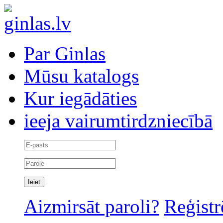
Par Ginlas
Mūsu katalogs
Kur iegādāties
ieeja vairumtirdzniecībā
Aizmirsāt paroli?
Reģistr