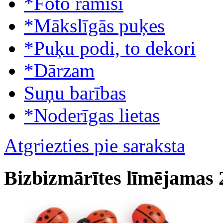
*Foto rāmīši
*Mākslīgās puķes
*Puķu podi, to dekori
*Dārzam
Suņu barības
*Noderīgas lietas
Atgriezties pie saraksta
Bizbizmārītes līmējamas