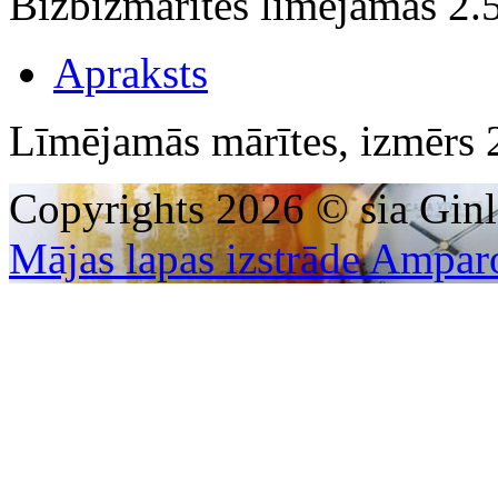
Bizbizmārītes līmējamas 2
Apraksts
Līmējamās mārītes, izmērs
Copyrights 2026 © sia Ginl
Mājas lapas izstrāde Ampar