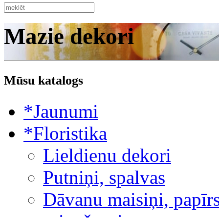
Mazie dekori
Mūsu katalogs
*Jaunumi
*Floristika
Lieldienu dekori
Putniņi, spalvas
Dāvanu maisiņi, papīrs