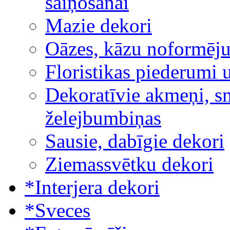
saiņošanai
Mazie dekori
Oāzes, kāzu noformēj
Floristikas piederumi 
Dekoratīvie akmeņi, sm
želejbumbiņas
Sausie, dabīgie dekori
Ziemassvētku dekori
*Interjera dekori
*Sveces