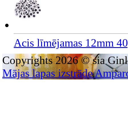
Acis līmējamas 12mm 40
Copyrights 2026 © sia Ginl
Mājas lapas izstrāde Ampar