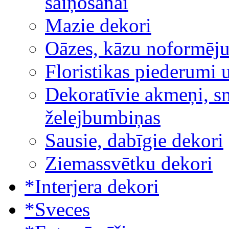
saiņošanai
Mazie dekori
Oāzes, kāzu noformēj
Floristikas piederumi 
Dekoratīvie akmeņi, sm
želejbumbiņas
Sausie, dabīgie dekori
Ziemassvētku dekori
*Interjera dekori
*Sveces