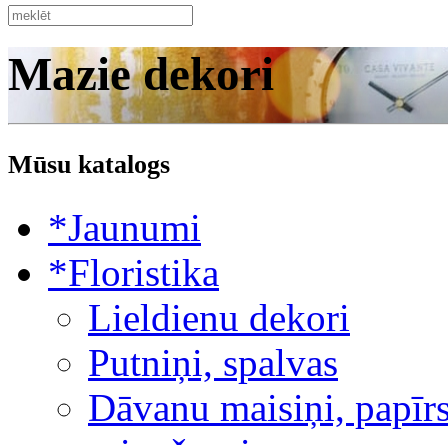
Mazie dekori
Mūsu katalogs
*Jaunumi
*Floristika
Lieldienu dekori
Putniņi, spalvas
Dāvanu maisiņi, papīrs