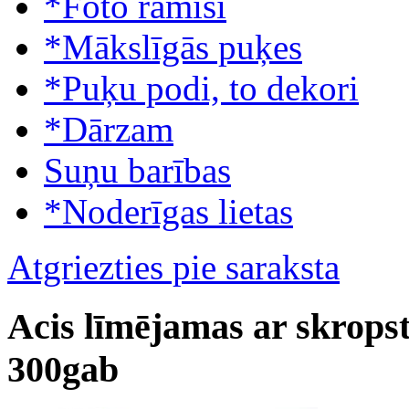
*Foto rāmīši
*Mākslīgās puķes
*Puķu podi, to dekori
*Dārzam
Suņu barības
*Noderīgas lietas
Atgriezties pie saraksta
Acis līmējamas ar skrop
300gab