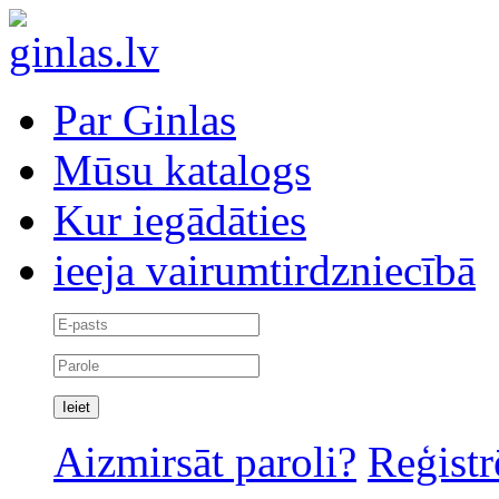
Par Ginlas
Mūsu katalogs
Kur iegādāties
ieeja vairumtirdzniecībā
Aizmirsāt paroli?
Reģistr