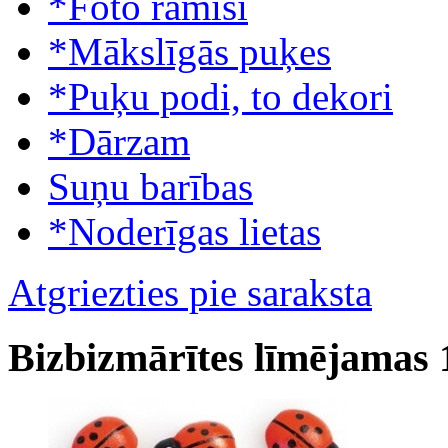
*Foto rāmīši
*Mākslīgās puķes
*Puķu podi, to dekori
*Dārzam
Suņu barības
*Noderīgas lietas
Atgriezties pie saraksta
Bizbizmārītes līmējamas