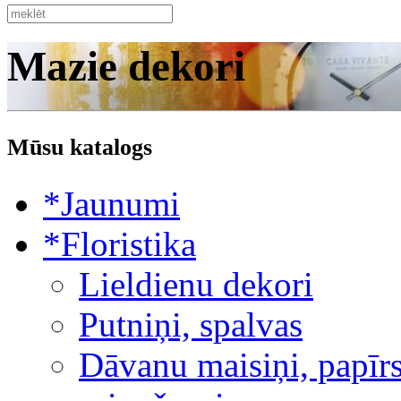
Mazie dekori
Mūsu katalogs
*Jaunumi
*Floristika
Lieldienu dekori
Putniņi, spalvas
Dāvanu maisiņi, papīrs