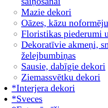
saiņošanai
Mazie dekori
Oāzes, kāzu noformēj
Floristikas piederumi 
Dekoratīvie akmeņi, sm
želejbumbiņas
Sausie, dabīgie dekori
Ziemassvētku dekori
*Interjera dekori
*Sveces