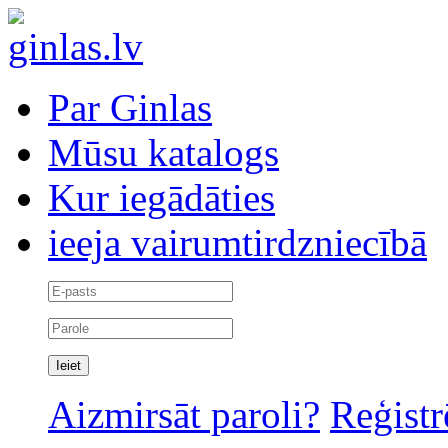
Par Ginlas
Mūsu katalogs
Kur iegādāties
ieeja vairumtirdzniecībā
Aizmirsāt paroli?
Reģistr