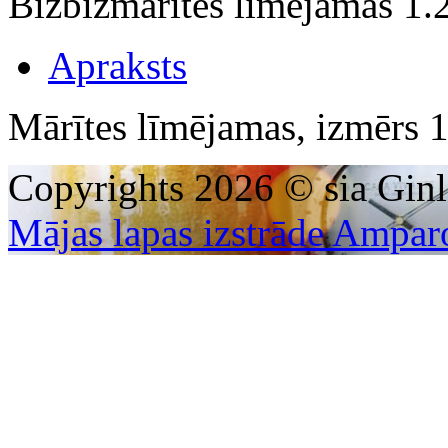
Bizbizmārītes līmējamas 1
Apraksts
Mārītes līmējamas, izmērs 
Copyrights 2026 © sia Ginl
Mājas lapas izstrāde Ampar