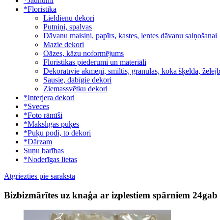
*Jaunumi
*Floristika
Lieldienu dekori
Putniņi, spalvas
Dāvanu maisiņi, papīrs, kastes, lentes dāvanu saiņošanai
Mazie dekori
Oāzes, kāzu noformējums
Floristikas piederumi un materiāli
Dekoratīvie akmeņi, smiltis, granulas, koka šķelda, žele
Sausie, dabīgie dekori
Ziemassvētku dekori
*Interjera dekori
*Sveces
*Foto rāmīši
*Mākslīgās puķes
*Puķu podi, to dekori
*Dārzam
Suņu barības
*Noderīgas lietas
Atgriezties pie saraksta
Bizbizmārītes uz knaģa ar izplestiem spārniem 24gab