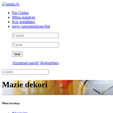
Par Ginlas
Mūsu katalogs
Kur iegādāties
ieeja vairumtirdzniecībā
Aizmirsāt paroli?
Reģistrēties
Mazie dekori
Mūsu katalogs