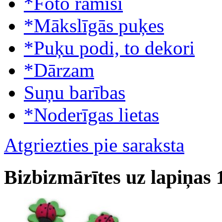
*Foto rāmīši
*Mākslīgās puķes
*Puķu podi, to dekori
*Dārzam
Suņu barības
*Noderīgas lietas
Atgriezties pie saraksta
Bizbizmārītes uz lapiņas