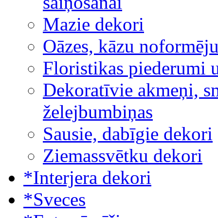
saiņošanai
Mazie dekori
Oāzes, kāzu noformēj
Floristikas piederumi 
Dekoratīvie akmeņi, sm
želejbumbiņas
Sausie, dabīgie dekori
Ziemassvētku dekori
*Interjera dekori
*Sveces