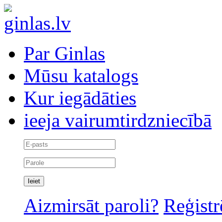
Par Ginlas
Mūsu katalogs
Kur iegādāties
ieeja vairumtirdzniecībā
Aizmirsāt paroli?
Reģistr