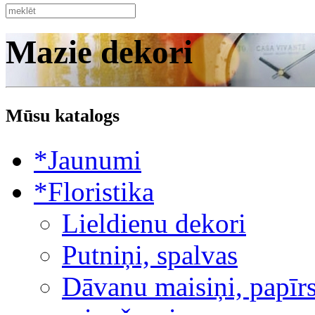
Mazie dekori
Mūsu katalogs
*Jaunumi
*Floristika
Lieldienu dekori
Putniņi, spalvas
Dāvanu maisiņi, papīrs