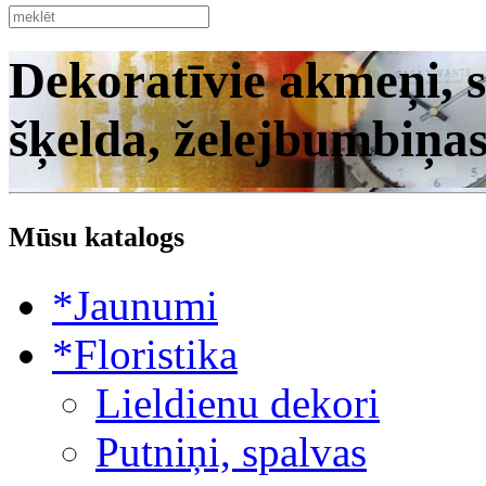
Dekoratīvie akmeņi, s
šķelda, želejbumbiņa
Mūsu katalogs
*Jaunumi
*Floristika
Lieldienu dekori
Putniņi, spalvas