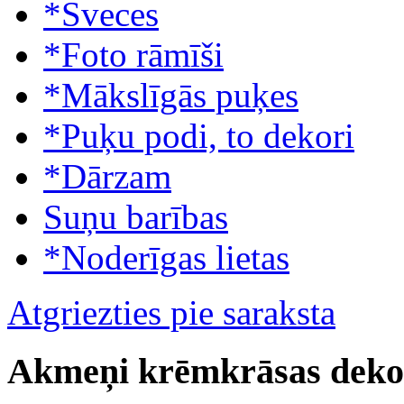
*Sveces
*Foto rāmīši
*Mākslīgās puķes
*Puķu podi, to dekori
*Dārzam
Suņu barības
*Noderīgas lietas
Atgriezties pie saraksta
Akmeņi krēmkrāsas deko