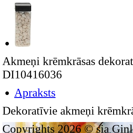
Akmeņi krēmkrāsas dekora
DI10416036
Apraksts
Dekoratīvie akmeņi krēmk
Copyrights 2026 © sia Ginl