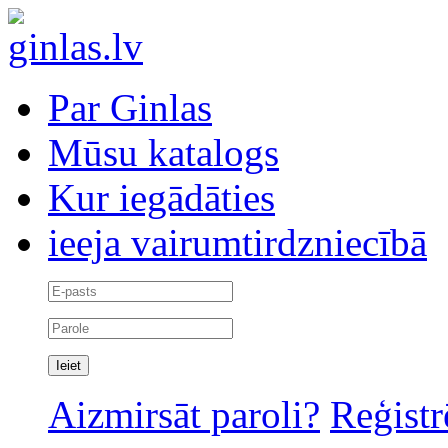
Par Ginlas
Mūsu katalogs
Kur iegādāties
ieeja vairumtirdzniecībā
Aizmirsāt paroli?
Reģistr