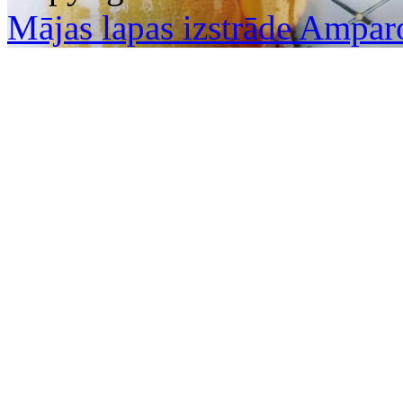
Mājas lapas izstrāde Ampar