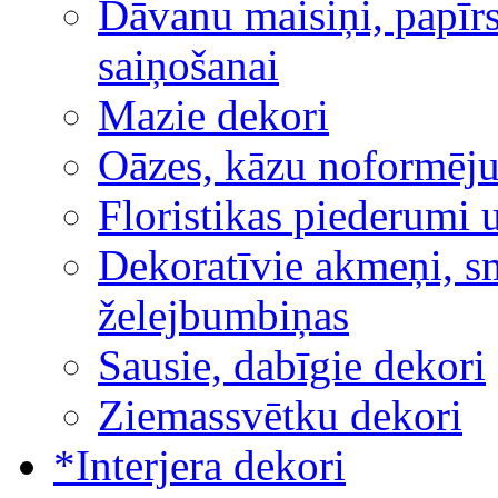
Dāvanu maisiņi, papīrs
saiņošanai
Mazie dekori
Oāzes, kāzu noformēj
Floristikas piederumi 
Dekoratīvie akmeņi, sm
želejbumbiņas
Sausie, dabīgie dekori
Ziemassvētku dekori
*Interjera dekori