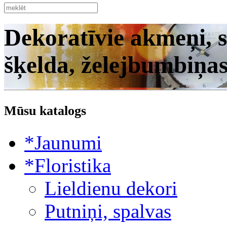
Dekoratīvie akmeņi, s
šķelda, želejbumbiņa
Mūsu katalogs
*Jaunumi
*Floristika
Lieldienu dekori
Putniņi, spalvas