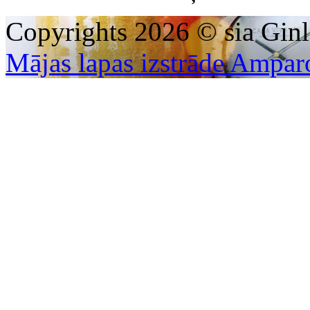
Copyrights 2026 © sia Ginl
Mājas lapas izstrāde Ampar