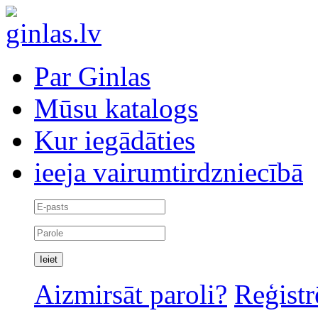
Par Ginlas
Mūsu katalogs
Kur iegādāties
ieeja vairumtirdzniecībā
Aizmirsāt paroli?
Reģistr