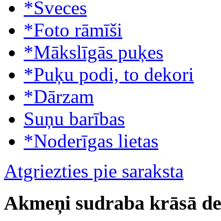
*Sveces
*Foto rāmīši
*Mākslīgās puķes
*Puķu podi, to dekori
*Dārzam
Suņu barības
*Noderīgas lietas
Atgriezties pie saraksta
Akmeņi sudraba krāsā de